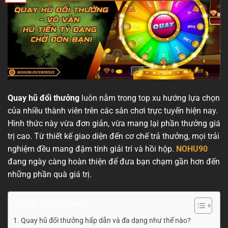
Quay hũ đổi thưởng
luôn nằm trong top xu hướng lựa chọn
của nhiều thành viên trên các sân chơi trực tuyến hiện nay.
Hình thức này vừa đơn giản, vừa mang lại phần thưởng giá
trị cao. Từ thiết kế giao diện đến cơ chế trả thưởng, mọi trải
nghiệm đều mang đậm tính giải trí và hồi hộp.
NOHU90
đang ngày càng hoàn thiện để đưa bạn chạm gần hơn đến
những phần quà giá trị.
Table of Contents
Quay hũ đổi thưởng hấp dẫn và đa dạng như thế nào?