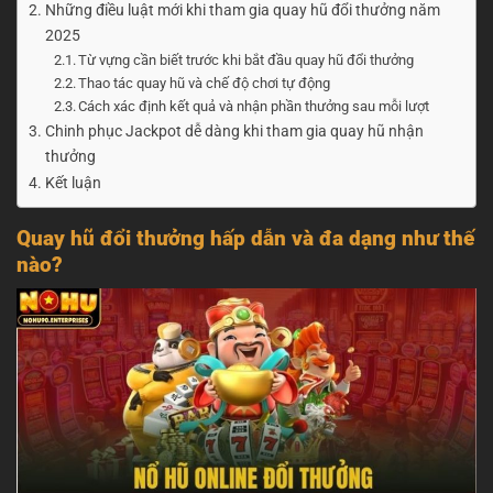
Những điều luật mới khi tham gia quay hũ đổi thưởng năm
2025
Từ vựng cần biết trước khi bắt đầu quay hũ đổi thưởng
Thao tác quay hũ và chế độ chơi tự động
Cách xác định kết quả và nhận phần thưởng sau mỗi lượt
Chinh phục Jackpot dễ dàng khi tham gia quay hũ nhận
thưởng
Kết luận
Quay hũ đổi thưởng hấp dẫn và đa dạng như thế
nào?