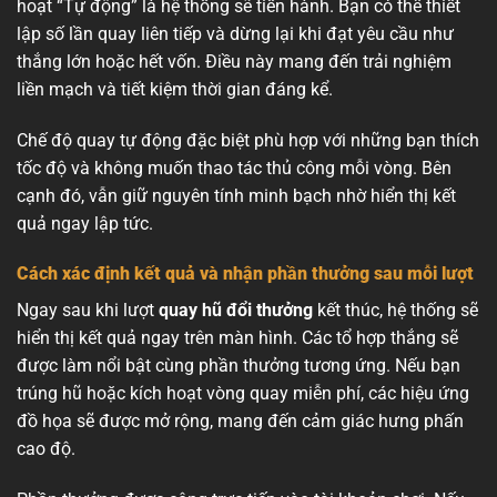
hoạt “Tự động” là hệ thống sẽ tiến hành. Bạn có thể thiết
lập số lần quay liên tiếp và dừng lại khi đạt yêu cầu như
thắng lớn hoặc hết vốn. Điều này mang đến trải nghiệm
liền mạch và tiết kiệm thời gian đáng kể.
Chế độ quay tự động đặc biệt phù hợp với những bạn thích
tốc độ và không muốn thao tác thủ công mỗi vòng. Bên
cạnh đó, vẫn giữ nguyên tính minh bạch nhờ hiển thị kết
quả ngay lập tức.
Cách xác định kết quả và nhận phần thưởng sau mỗi lượt
Ngay sau khi lượt
quay hũ đổi thưởng
kết thúc, hệ thống sẽ
hiển thị kết quả ngay trên màn hình. Các tổ hợp thắng sẽ
được làm nổi bật cùng phần thưởng tương ứng. Nếu bạn
trúng hũ hoặc kích hoạt vòng quay miễn phí, các hiệu ứng
đồ họa sẽ được mở rộng, mang đến cảm giác hưng phấn
cao độ.