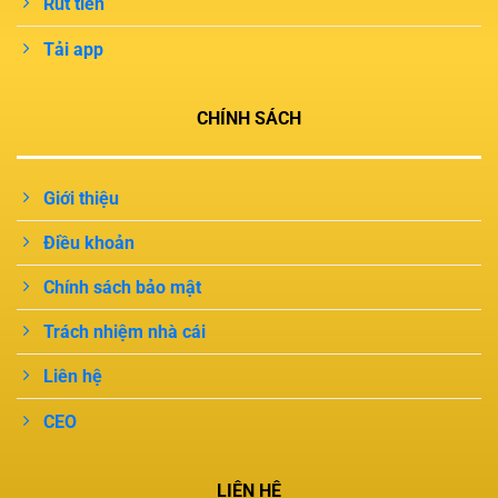
Rút tiền
Tải app
CHÍNH SÁCH
Giới thiệu
Điều khoản
Chính sách bảo mật
Trách nhiệm nhà cái
Liên hệ
CEO
LIÊN HỆ