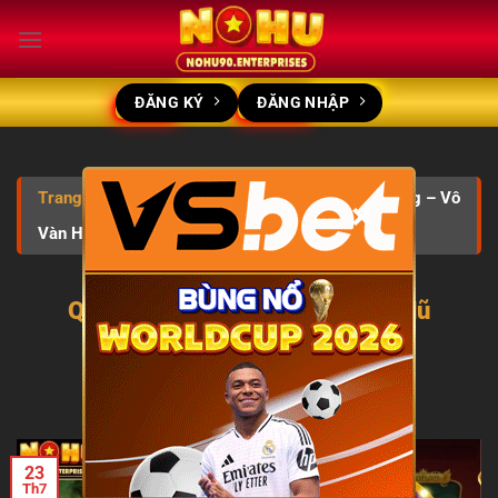
Bỏ
qua
nội
dung
ĐĂNG KÝ
ĐĂNG NHẬP
Trang chủ
-
NỔ HŨ NOHU90
-
Quay Hũ Đổi Thưởng – Vô
×
Vàn Hũ Tiền Tỷ Đang Chờ Đón Bạn!
NỔ HŨ NOHU90
Quay Hũ Đổi Thưởng – Vô Vàn Hũ
Tiền Tỷ Đang Chờ Đón Bạn!
ĐĂNG VÀO
23/07/2025
BỞI
ADMIN
23
Th7