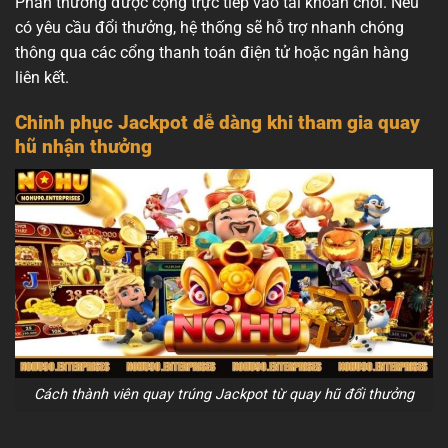
Phần thưởng được cộng trực tiếp vào tài khoản chơi. Nếu
có yêu cầu đổi thưởng, hệ thống sẽ hỗ trợ nhanh chóng
thông qua các cổng thanh toán điện tử hoặc ngân hàng
liên kết.
Chinh phục Jackpot dễ dàng khi tham gia quay
hũ nhận thưởng
Cách thành viên quay trúng Jackpot từ quay hũ đổi thưởng