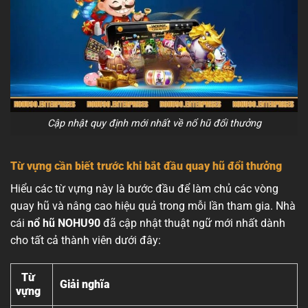
Cập nhật quy định mới nhất về nổ hũ đổi thưởng
Từ vựng cần biết trước khi bắt đầu quay hũ đổi thưởng
Hiểu các từ vựng này là bước đầu để làm chủ các vòng
quay hũ và nâng cao hiệu quả trong mỗi lần tham gia. Nhà
cái
nổ hũ NOHU90
đã cập nhật thuật ngữ mới nhất dành
cho tất cả thành viên dưới đây:
Từ
Giải nghĩa
vựng