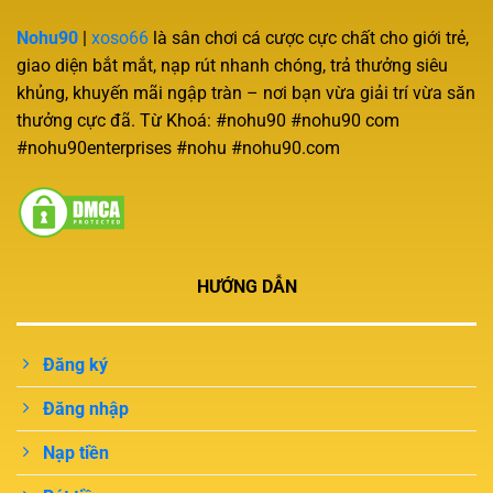
Nohu90
|
xoso66
là sân chơi cá cược cực chất cho giới trẻ,
giao diện bắt mắt, nạp rút nhanh chóng, trả thưởng siêu
khủng, khuyến mãi ngập tràn – nơi bạn vừa giải trí vừa săn
thưởng cực đã. Từ Khoá: #nohu90 #nohu90 com
#nohu90enterprises #nohu #nohu90.com
HƯỚNG DẪN
Đăng ký
Đăng nhập
Nạp tiền