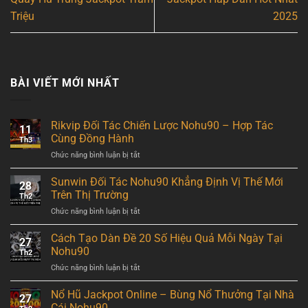
Triệu
2025
BÀI VIẾT MỚI NHẤT
Rikvip Đối Tác Chiến Lược Nohu90 – Hợp Tác
11
Cùng Đồng Hành
Th3
ở
Chức năng bình luận bị tắt
Rikvip
Đối
Sunwin Đối Tác Nohu90 Khẳng Định Vị Thế Mới
28
Tác
Trên Thị Trường
Th2
Chiến
ở
Chức năng bình luận bị tắt
Lược
Sunwin
Nohu90
Đối
Cách Tạo Dàn Đề 20 Số Hiệu Quả Mỗi Ngày Tại
–
27
Tác
Hợp
Nohu90
Th2
Nohu90
Tác
ở
Chức năng bình luận bị tắt
Khẳng
Cùng
Cách
Định
Đồng
Tạo
Nổ Hũ Jackpot Online – Bùng Nổ Thưởng Tại Nhà
Vị
Hành
27
Dàn
Thế
Cái Nohu90