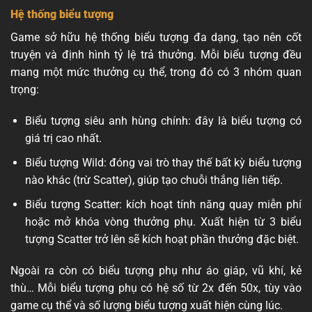
Hệ thống biểu tượng
Game sở hữu hệ thống biểu tượng đa dạng, tạo nên cốt
truyện và định hình tỷ lệ trả thưởng. Mỗi biểu tượng đều
mang một mức thưởng cụ thể, trong đó có 3 nhóm quan
trọng:
Biểu tượng siêu anh hùng chính: đây là biểu tượng có
giá trị cao nhất.
Biểu tượng Wild: đóng vai trò thay thế bất kỳ biểu tượng
nào khác (trừ Scatter), giúp tạo chuỗi thắng liên tiếp.
Biểu tượng Scatter: kích hoạt tính năng quay miễn phí
hoặc mở khóa vòng thưởng phụ. Xuất hiện từ 3 biểu
tượng Scatter trở lên sẽ kích hoạt phần thưởng đặc biệt.
Ngoài ra còn có biểu tượng phụ như áo giáp, vũ khí, kẻ
thù… Mỗi biểu tượng phụ có hệ số từ 2x đến 50x, tùy vào
game cụ thể và số lượng biểu tượng xuất hiện cùng lúc.