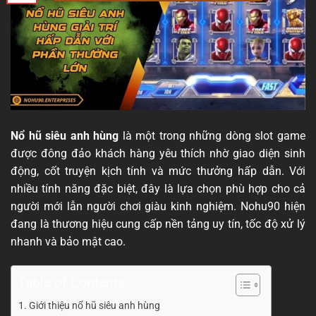
Nổ hũ siêu anh hùng
là một trong những dòng slot game
được đông đảo khách hàng yêu thích nhờ giao diện sinh
động, cốt truyện kịch tính và mức thưởng hấp dẫn. Với
nhiều tính năng đặc biệt, đây là lựa chọn phù hợp cho cả
người mới lẫn người chơi giàu kinh nghiệm. Nohu90 hiện
đang là thương hiệu cung cấp nền tảng uy tín, tốc độ xử lý
nhanh và bảo mật cao.
Table of Contents
Giới thiệu nổ hũ siêu anh hùng