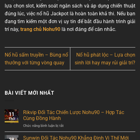
lựa chọn slot, kiểm soát ngân sách và áp dụng chiến thuật
đúng lúc, việc nổ hũ Jackpot là hoàn toàn khả thi. Nếu bạn
đang tìm kiếm một đơn vị uy tín để bắt đầu hành trình giải
trí này,
trang chủ Nohu90
là nơi đáng để cân nhắc.
Nổ hũ sấm truyền – Bùng nổ
Nổ hũ phát lộc – Lựa chọn
thưởng với từng vòng quay
sinh lời hay may rủi giải trí?
BÀI VIẾT MỚI NHẤT
Rikvip Đối Tác Chiến Lược Nohu90 – Hợp Tác
11
Cùng Đồng Hành
Th3
ở
Chức năng bình luận bị tắt
Rikvip
Đối
Sunwin Đối Tác Nohu90 Khẳng Định Vị Thế Mới
28