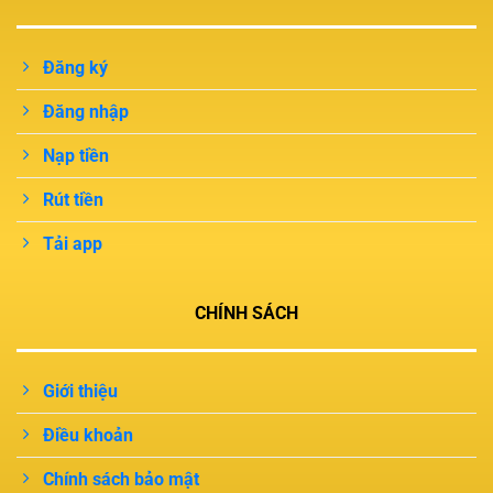
Đăng ký
Đăng nhập
Nạp tiền
Rút tiền
Tải app
CHÍNH SÁCH
Giới thiệu
Điều khoản
Chính sách bảo mật