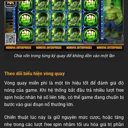
Chia vốn trong từng kỳ quay để không dồn vào một lần
Theo dõi biểu hiện vòng quay
Vòng quay miễn phí là một tín hiệu tốt để đánh giá độ
nóng của game. Khi hệ thống bắt đầu trả nhiều lượt free
spin hoặc nhân hệ số liên tiếp, có thể game đang chuẩn bị
bước vào giai đoạn nổ thưởng lớn.
Chiến thuật lúc này là giữ nguyên mức cược, hoặc tăng
nhẹ trong các lượt free spin nhằm tối ưu hóa giá trị phần