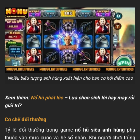
Nhiều biểu tượng anh hùng xuất hiện cho bạn cơ hội điểm cao
Xem thêm:
Nổ hũ phát lộc
– Lựa chọn sinh lời hay may rủi
giải trí?
Cơ chế đổi thưởng
Tỷ lệ đổi thưởng trong game
nổ hũ siêu anh hùng
phụ
thuộc vào mức cược và hệ số nhân. Khi người chơi trúng