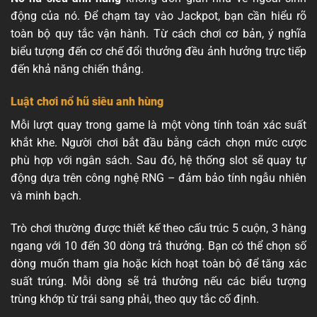
động của nó. Để chạm tay vào Jackpot, bạn cần hiểu rõ
toàn bộ quy tắc vận hành. Từ cách chơi cơ bản, ý nghĩa
biểu tượng đến cơ chế đổi thưởng đều ảnh hưởng trực tiếp
đến khả năng chiến thắng.
Luật chơi nổ hũ siêu anh hùng
Mỗi lượt quay trong game là một vòng tính toán xác suất
khắt khe. Người chơi bắt đầu bằng cách chọn mức cược
phù hợp với ngân sách. Sau đó, hệ thống slot sẽ quay tự
động dựa trên công nghệ RNG – đảm bảo tính ngẫu nhiên
và minh bạch.
Trò chơi thường được thiết kế theo cấu trúc 5 cuộn, 3 hàng
ngang với 10 đến 30 dòng trả thưởng. Bạn có thể chọn số
dòng muốn tham gia hoặc kích hoạt toàn bộ để tăng xác
suất trúng. Mỗi dòng sẽ trả thưởng nếu các biểu tượng
trùng khớp từ trái sang phải, theo quy tắc cố định.