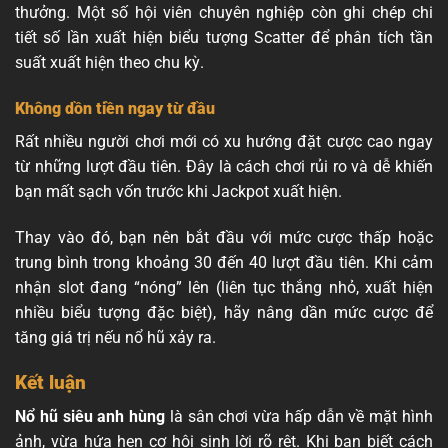
thưởng. Một số hội viên chuyên nghiệp còn ghi chép chi
tiết số lần xuất hiện biểu tượng Scatter để phân tích tần
suất xuất hiện theo chu kỳ.
Không dồn tiền ngay từ đầu
Rất nhiều người chơi mới có xu hướng đặt cược cao ngay
từ những lượt đầu tiên. Đây là cách chơi rủi ro và dễ khiến
bạn mất sạch vốn trước khi Jackpot xuất hiện.
Thay vào đó, bạn nên bắt đầu với mức cược thấp hoặc
trung bình trong khoảng 30 đến 40 lượt đầu tiên. Khi cảm
nhận slot đang “nóng” lên (liên tục thắng nhỏ, xuất hiện
nhiều biểu tượng đặc biệt), hãy nâng dần mức cược để
tăng giá trị nếu nổ hũ xảy ra.
Kết luận
Nổ hũ siêu anh hùng
là sân chơi vừa hấp dẫn về mặt hình
ảnh, vừa hứa hẹn cơ hội sinh lời rõ rệt. Khi bạn biết cách