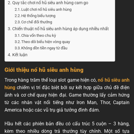
Quy tắc chơi nổ hũ siêu anh hùng cam go
Luật chơi nổ hũ siêu anh hùng
Hệ thống biểu tượng
Cơ chế đổi thưởng
Chiến thuật nổ hũ siêu anh hùng áp dụng nhiều nhất
Chia vốn theo chu kỳ
Theo dõi biểu hiện vòng quay
Không dồn tiền ngay từ đầu
Kết luận
Giới thiệu nổ hũ siêu anh hùng
Trong hàng trăm thể loại slot game hiện có,
nổ hũ siêu anh
hùng
chiếm vị trí đặc biệt bởi sự kết hợp giữa chủ đề điện
ảnh và cơ chế quay hiện đại. Game thường lấy cảm hứng
từ các nhân vật nổi tiếng như Iron Man, Thor, Captain
America hoặc các vũ trụ giả tưởng đình đám.
Hầu hết các phiên bản đều có cấu trúc 5 cuộn – 3 hàng,
kèm theo nhiều dòng trả thưởng tùy chỉnh. Một số tựa