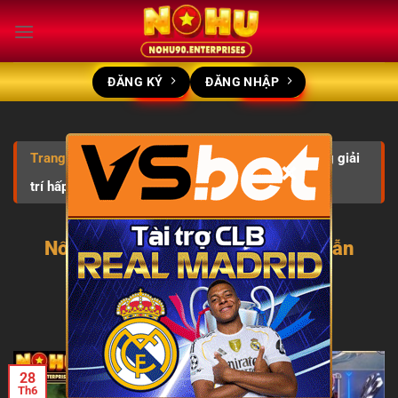
Bỏ
qua
nội
dung
ĐĂNG KÝ
ĐĂNG NHẬP
Trang chủ
-
NỔ HŨ NOHU90
-
Nổ hũ siêu anh hùng giải
×
trí hấp dẫn với phần thưởng lớn
NỔ HŨ NOHU90
Nổ hũ siêu anh hùng giải trí hấp dẫn
với phần thưởng lớn
ĐĂNG VÀO
28/06/2025
BỞI
ADMIN
28
Th6