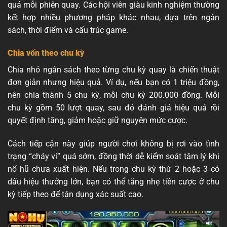
quả mỗi phiên quay. Các hội viên giàu kinh nghiệm thường
kết hợp nhiều phương pháp khác nhau, dựa trên ngân
sách, thời điểm và cấu trúc game.
Chia vốn theo chu kỳ
Chia nhỏ ngân sách theo từng chu kỳ quay là chiến thuật
đơn giản nhưng hiệu quả. Ví dụ, nếu bạn có 1 triệu đồng,
nên chia thành 5 chu kỳ, mỗi chu kỳ 200.000 đồng. Mỗi
chu kỳ gồm 50 lượt quay, sau đó đánh giá hiệu quả rồi
quyết định tăng, giảm hoặc giữ nguyên mức cược.
Cách tiếp cận này giúp người chơi không bị rơi vào tình
trạng “cháy ví” quá sớm, đồng thời dễ kiểm soát tâm lý khi
nổ hũ chưa xuất hiện. Nếu trong chu kỳ thứ 2 hoặc 3 có
dấu hiệu thưởng lớn, bạn có thể tăng nhẹ tiền cược ở chu
kỳ tiếp theo để tận dụng xác suất cao.