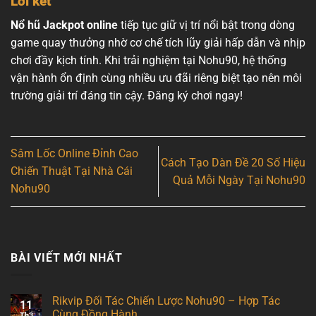
Lời kết
Nổ hũ Jackpot online
tiếp tục giữ vị trí nổi bật trong dòng
game quay thưởng nhờ cơ chế tích lũy giải hấp dẫn và nhịp
chơi đầy kịch tính. Khi trải nghiệm tại Nohu90, hệ thống
vận hành ổn định cùng nhiều ưu đãi riêng biệt tạo nên môi
trường giải trí đáng tin cậy. Đăng ký chơi ngay!
Sâm Lốc Online Đỉnh Cao
Cách Tạo Dàn Đề 20 Số Hiệu
Chiến Thuật Tại Nhà Cái
Quả Mỗi Ngày Tại Nohu90
Nohu90
BÀI VIẾT MỚI NHẤT
Rikvip Đối Tác Chiến Lược Nohu90 – Hợp Tác
11
Cùng Đồng Hành
Th3