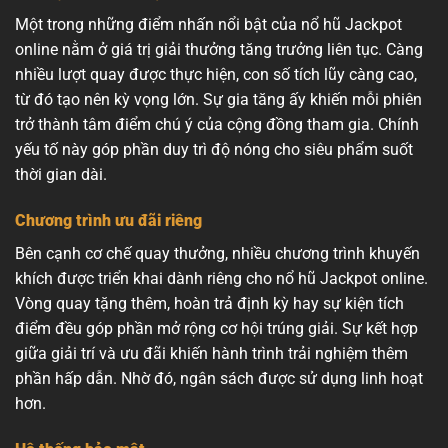
Một trong những điểm nhấn nổi bật của nổ hũ Jackpot
online nằm ở giá trị giải thưởng tăng trưởng liên tục. Càng
nhiều lượt quay được thực hiện, con số tích lũy càng cao,
từ đó tạo nên kỳ vọng lớn. Sự gia tăng ấy khiến mỗi phiên
trở thành tâm điểm chú ý của cộng đồng tham gia. Chính
yếu tố này góp phần duy trì độ nóng cho siêu phẩm suốt
thời gian dài.
Chương trình ưu đãi riêng
Bên cạnh cơ chế quay thưởng, nhiều chương trình khuyến
khích được triển khai dành riêng cho nổ hũ Jackpot online.
Vòng quay tặng thêm, hoàn trả định kỳ hay sự kiện tích
điểm đều góp phần mở rộng cơ hội trúng giải. Sự kết hợp
giữa giải trí và ưu đãi khiến hành trình trải nghiệm thêm
phần hấp dẫn. Nhờ đó, ngân sách được sử dụng linh hoạt
hơn.