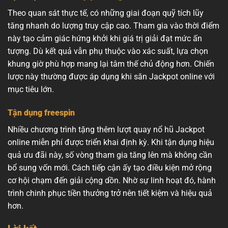
Theo quan sát thực tế, có những giai đoạn quỹ tích lũy
tăng nhanh do lượng truy cập cao. Tham gia vào thời điểm
này tạo cảm giác hứng khởi khi giá trị giải đạt mức ấn
tượng. Dù kết quả vẫn phụ thuộc vào xác suất, lựa chọn
khung giờ phù hợp mang lại tâm thế chủ động hơn. Chiến
lược này thường được áp dụng khi săn Jackpot online với
mục tiêu lớn.
Tận dụng freespin
Nhiều chương trình tặng thêm lượt quay nổ hũ Jackpot
online miễn phí được triển khai định kỳ. Khi tận dụng hiệu
quả ưu đãi này, số vòng tham gia tăng lên mà không cần
bổ sung vốn mới. Cách tiếp cận ấy tạo điều kiện mở rộng
cơ hội chạm đến giải cộng dồn. Nhờ sự linh hoạt đó, hành
trình chinh phục tiền thưởng trở nên tiết kiệm và hiệu quả
hơn.