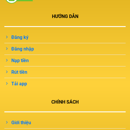
HƯỚNG DẪN
Đăng ký
Đăng nhập
Nạp tiền
Rút tiền
Tải app
CHÍNH SÁCH
Giới thiệu