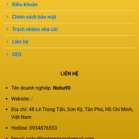
Điều khoản
Chính sách bảo mật
Trách nhiệm nhà cái
Liên hệ
CEO
LIÊN HỆ
Tên doanh nghiệp:
Nohu90
Website:
/
Địa chỉ: 48 Lê Trọng Tấn, Sơn Kỳ, Tân Phú, Hồ Chí Minh,
Việt Nam
Hotline: 0934876553
Email:
nohu90enterprises@gmail.com