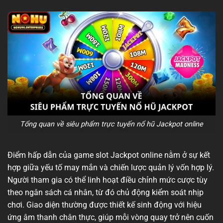
Tổng quan về siêu phẩm trực tuyến nổ hũ Jackpot online
Điểm hấp dẫn của game slot Jackpot online nằm ở sự kết
hợp giữa yếu tố may mắn và chiến lược quản lý vốn hợp lý.
Người tham gia có thể linh hoạt điều chỉnh mức cược tùy
theo ngân sách cá nhân, từ đó chủ động kiểm soát nhịp
chơi. Giao diện thường được thiết kế sinh động với hiệu
ứng âm thanh chân thực, giúp mỗi vòng quay trở nên cuốn