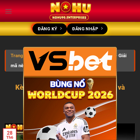
Bỏ
qua
nội
dung
ĐĂNG KÝ
ĐĂNG NHẬP
Trang chủ
-
THỂ THAO NOHU90
-
Kèo giao bóng – Giải
×
mã nên biết và bí quyết hốt bạc
THỂ THAO NOHU90
Kèo giao bóng – Giải mã nên biết và
bí quyết hốt bạc
ĐĂNG VÀO
28/06/2025
BỞI
ADMIN
28
Th6