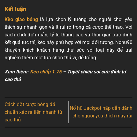
Kết luận
Kèo giao bóng
là lựa chọn lý tưởng cho người chơi yêu
thích sự nhanh gọn và ít rủi ro trong cá cược thể thao. Với
cách chơi đơn giản, tỷ lệ thắng cao và thời gian xác định
kết quả tức thì, kèo này phù hợp với mọi đối tượng. Nohu90
khuyến khích khách hàng thử sức với loại này để trải
nghiệm thêm một lựa chọn thú vị, dễ trúng.
Xem thêm:
Kèo chấp 1.75
– Tuyệt chiêu soi cực đỉnh từ
cao thủ
Cách đặt cược bóng đá
Nổ hũ Jackpot hấp dẫn dành
chuẩn xác ra tiền nhanh từ
cho người yêu thích may rủi
cao thủ