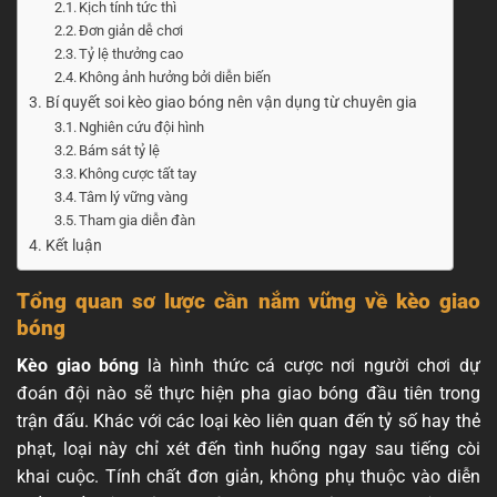
Kịch tính tức thì
Đơn giản dễ chơi
Tỷ lệ thưởng cao
Không ảnh hưởng bởi diễn biến
Bí quyết soi kèo giao bóng nên vận dụng từ chuyên gia
Nghiên cứu đội hình
Bám sát tỷ lệ
Không cược tất tay
Tâm lý vững vàng
Tham gia diễn đàn
Kết luận
Tổng quan sơ lược cần nắm vững về kèo giao
bóng
Kèo giao bóng
là hình thức cá cược nơi người chơi dự
đoán đội nào sẽ thực hiện pha giao bóng đầu tiên trong
trận đấu. Khác với các loại kèo liên quan đến tỷ số hay thẻ
phạt, loại này chỉ xét đến tình huống ngay sau tiếng còi
khai cuộc. Tính chất đơn giản, không phụ thuộc vào diễn