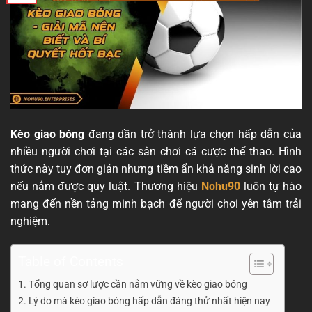
Kèo giao bóng
đang dần trở thành lựa chọn hấp dẫn của
nhiều người chơi tại các sân chơi cá cược thể thao. Hình
thức này tuy đơn giản nhưng tiềm ẩn khả năng sinh lời cao
nếu nắm được quy luật. Thương hiệu
Nohu90
luôn tự hào
mang đến nền tảng minh bạch để người chơi yên tâm trải
nghiệm.
Table of Contents
Tổng quan sơ lược cần nắm vững về kèo giao bóng
Lý do mà kèo giao bóng hấp dẫn đáng thử nhất hiện nay