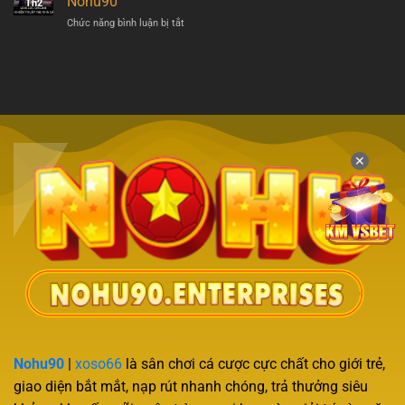
Nohu90
Th2
Online
Mỗi
ở
Chức năng bình luận bị tắt
–
Ngày
Sâm
Bùng
Tại
Lốc
Nổ
Nohu90
Online
Thưởng
Đỉnh
Tại
Cao
Nhà
Chiến
Cái
Thuật
Nohu90
Tại
✕
Nhà
Cái
Nohu90
Nohu90
|
xoso66
là sân chơi cá cược cực chất cho giới trẻ,
giao diện bắt mắt, nạp rút nhanh chóng, trả thưởng siêu