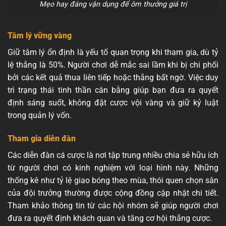
Mẹo hay đáng vận dụng để ôm thưởng giá trị
Tâm lý vững vàng
Giữ tâm lý ổn định là yếu tố quan trọng khi tham gia, dù tỷ
lệ thắng là 50%. Người chơi dễ mắc sai lầm khi bị chi phối
bởi các kết quả thua liên tiếp hoặc thắng bất ngờ. Việc duy
trì trạng thái tinh thần cân bằng giúp bạn đưa ra quyết
định sáng suốt, không đặt cược vội vàng và giữ kỷ luật
trong quản lý vốn.
Tham gia diễn đàn
Các diễn đàn cá cược là nơi tập trung nhiều chia sẻ hữu ích
từ người chơi có kinh nghiệm với loại hình này. Những
thống kê như tỷ lệ giao bóng theo mùa, thói quen chọn sân
của đội trưởng thường được cộng đồng cập nhật chi tiết.
Tham khảo thông tin từ các hội nhóm sẽ giúp người chơi
đưa ra quyết định khách quan và tăng cơ hội thắng cược.