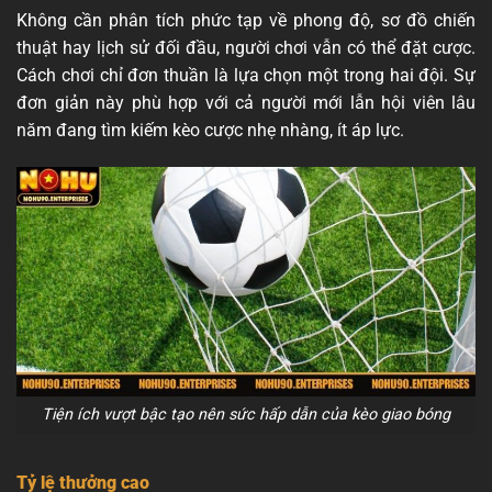
Không cần phân tích phức tạp về phong độ, sơ đồ chiến
thuật hay lịch sử đối đầu, người chơi vẫn có thể đặt cược.
Cách chơi chỉ đơn thuần là lựa chọn một trong hai đội. Sự
đơn giản này phù hợp với cả người mới lẫn hội viên lâu
năm đang tìm kiếm kèo cược nhẹ nhàng, ít áp lực.
Tiện ích vượt bậc tạo nên sức hấp dẫn của kèo giao bóng
Tỷ lệ thưởng cao