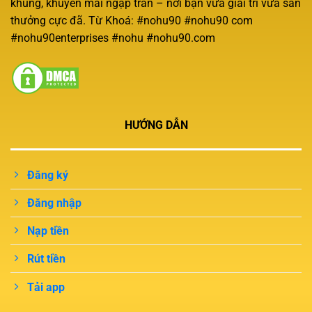
khủng, khuyến mãi ngập tràn – nơi bạn vừa giải trí vừa săn
thưởng cực đã. Từ Khoá: #nohu90 #nohu90 com
#nohu90enterprises #nohu #nohu90.com
HƯỚNG DẪN
Đăng ký
Đăng nhập
Nạp tiền
Rút tiền
Tải app