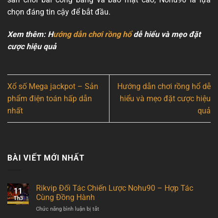
chọn đáng tin cậy để bắt đầu.
Xem thêm: H
ướng dẫn chơi rồng hổ
dễ hiểu và mẹo đặt
cược hiệu quả
Xổ số Mega jackpot – Sản
Hướng dẫn chơi rồng hổ dễ
phẩm điện toán hấp dẫn
hiểu và mẹo đặt cược hiệu
nhất
quả
BÀI VIẾT MỚI NHẤT
Rikvip Đối Tác Chiến Lược Nohu90 – Hợp Tác
11
Cùng Đồng Hành
Th3
ở
Chức năng bình luận bị tắt
Rikvip