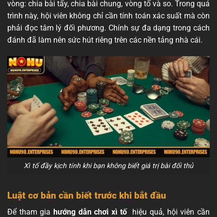
vòng: chia bài tẩy, chia bài chung, vòng tố và so. Trong quá
trình này, hội viên không chỉ cần tính toán xác suất mà còn
phải đọc tâm lý đối phương. Chính sự đa dạng trong cách
đánh đã làm nên sức hút riêng trên các nền tảng nhà cái.
Xì tố đầy kịch tính khi bạn không biết giá trị bài đối thủ
Luật cơ bản cần biết trước khi bắt đầu
Để tham gia
hướng dẫn chơi xì tố
hiệu quả, hội viên cần