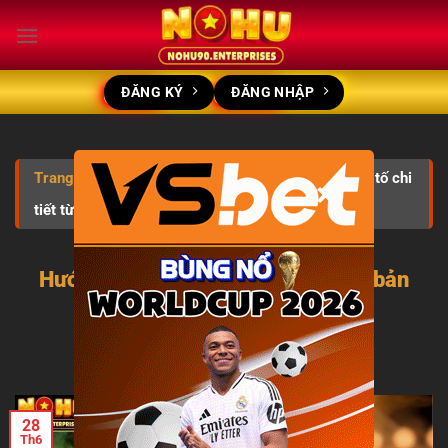
Bỏ
qua
nội
dung
ĐĂNG KÝ
ĐĂNG NHẬP
Trang chủ
-
CASINO NOHU90
-
Hướng dẫn chơi xì tố chi
×
tiết từ cơ bản đến nâng cao
CASINO NOHU90
Hướng dẫn chơi xì tố chi tiết từ cơ bản
đến nâng cao
ĐĂNG VÀO
28/06/2025
BỞI
ADMIN
28
Th6