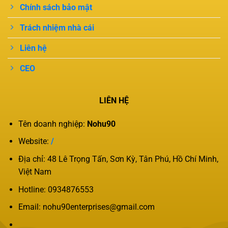
Chính sách bảo mật
Trách nhiệm nhà cái
Liên hệ
CEO
LIÊN HỆ
Tên doanh nghiệp:
Nohu90
Website:
/
Địa chỉ: 48 Lê Trọng Tấn, Sơn Kỳ, Tân Phú, Hồ Chí Minh,
Việt Nam
Hotline: 0934876553
Email:
nohu90enterprises@gmail.com