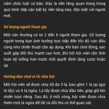
nắm chắc luật cơ bản. Đây là nền tảng quan trọng trong
quá trình tiếp cận bất kỳ nền tảng nào, đặc biệt với người
mới.
Số lượng người tham gia
Một ván thường có từ 2 đến 6 người tham gia. Số lượng
người trong bàn ảnh hưởng trực tiếp đến tốc độ ván đấu
cũng như chiến thuật cần áp dụng. Khi bàn chơi đông, xác
suất gặp đối thủ mạnh cao hơn, đòi hỏi hội viên cần tính
toán kỹ lưỡng hơn trước mỗi quyết định tăng cược hoặc
úp.
Hướng dẫn chơi xì tố chia bài
Mỗi hội viên sẽ được chia tối đa 5 lá, bao gồm 1 lá úp (gọi
là tẩy) và 4 lá ngửa. Lá tẩy được chia đầu tiên, giúp giữ kín
chiến lược riêng. Sau đó, ở mỗi vòng, hội viên được chia
thêm một lá ngửa để tất cả đối thủ có thể quan sát.