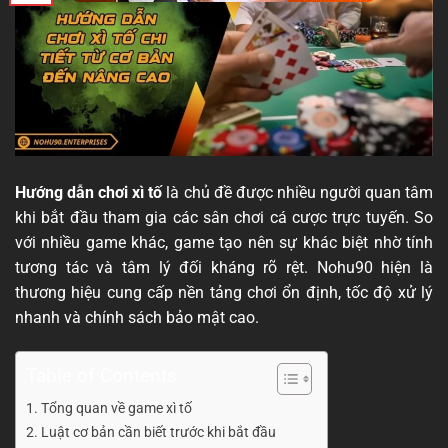
Hướng dẫn chơi xì tố
là chủ đề được nhiều người quan tâm
khi bắt đầu tham gia các sân chơi cá cược trực tuyến. So
với nhiều game khác, game tạo nên sự khác biệt nhờ tính
tương tác và tâm lý đối kháng rõ rệt. Nohu90 hiện là
thương hiệu cung cấp nền tảng chơi ổn định, tốc độ xử lý
nhanh và chính sách bảo mật cao.
Table of Contents
Tổng quan về game xì tố
Luật cơ bản cần biết trước khi bắt đầu