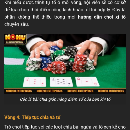
Khi hiểu được trình tự tố ở mỗi vòng, hội viên sẽ có cơ sở
để lựa chọn thời điểm công kích hoặc rút lui hợp lý. Đây là
phần không thể thiếu trong mọi
hướng dẫn chơi xì tố
chuyên sâu.
Các lá bài chia giúp nâng điểm số của bạn khi tố
Vòng 4: Tiếp tục chia và tố
Trò chơi tiếp tục với các lượt chia bài ngửa và tố xen kẽ cho