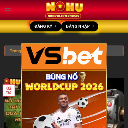
Bỏ
qua
nội
dung
ĐĂNG KÝ
ĐĂNG NHẬP
Trang chủ
-
Archives for admin
-
Trang 4
×
LƯU TRỮ TÁC GIẢ:
ADMIN
03
Th7