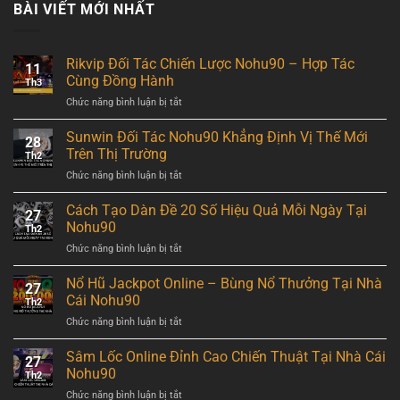
BÀI VIẾT MỚI NHẤT
Rikvip Đối Tác Chiến Lược Nohu90 – Hợp Tác
11
Cùng Đồng Hành
Th3
ở
Chức năng bình luận bị tắt
Rikvip
Đối
Sunwin Đối Tác Nohu90 Khẳng Định Vị Thế Mới
28
Tác
Trên Thị Trường
Th2
Chiến
ở
Chức năng bình luận bị tắt
Lược
Sunwin
Nohu90
Đối
Cách Tạo Dàn Đề 20 Số Hiệu Quả Mỗi Ngày Tại
–
27
Tác
Hợp
Nohu90
Th2
Nohu90
Tác
ở
Chức năng bình luận bị tắt
Khẳng
Cùng
Cách
Định
Đồng
Tạo
Nổ Hũ Jackpot Online – Bùng Nổ Thưởng Tại Nhà
Vị
Hành
27
Dàn
Thế
Cái Nohu90
Th2
Đề
Mới
ở
Chức năng bình luận bị tắt
20
Trên
Nổ
Số
Thị
Hũ
Sâm Lốc Online Đỉnh Cao Chiến Thuật Tại Nhà Cái
Hiệu
Trường
27
Jackpot
Quả
Nohu90
Th2
Online
Mỗi
ở
Chức năng bình luận bị tắt
–
Ngày