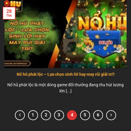
28
Th6
Nổ hũ phát lộc – Lựa chọn sinh lời hay may rủi giải trí?
Nổ hũ phát lộc là một dòng game đổi thưởng đang thu hút lượng
lớn [...]
1
2
3
4
5
6