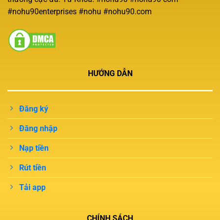
#nohu90enterprises #nohu #nohu90.com
HƯỚNG DẪN
Đăng ký
Đăng nhập
Nạp tiền
Rút tiền
Tải app
CHÍNH SÁCH