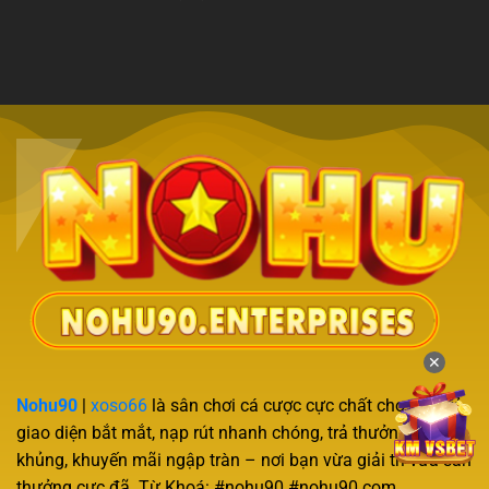
Sâm
Bùng
Tại
Lốc
Nổ
Nohu90
Online
Thưởng
Đỉnh
Tại
Cao
Nhà
Chiến
Cái
Thuật
Nohu90
Tại
Nhà
Cái
Nohu90
✕
Nohu90
|
xoso66
là sân chơi cá cược cực chất cho giới trẻ,
giao diện bắt mắt, nạp rút nhanh chóng, trả thưởng siêu
khủng, khuyến mãi ngập tràn – nơi bạn vừa giải trí vừa săn
thưởng cực đã. Từ Khoá: #nohu90 #nohu90 com